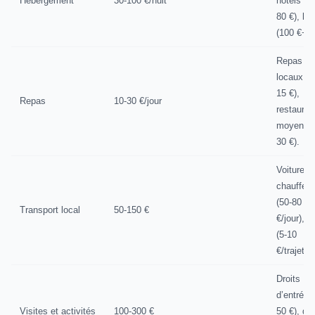
Hébergement
30-100 €/nuit
hôtels 3* 
80 €), lo
(100 €+).
Repas
locaux (1
15 €),
Repas
10-30 €/jour
restauran
moyens (
30 €).
Voiture a
chauffeur
(50-80
Transport local
50-150 €
€/jour), t
(5-10
€/trajet).
Droits
d’entrée 
Visites et activités
100-300 €
50 €), gu